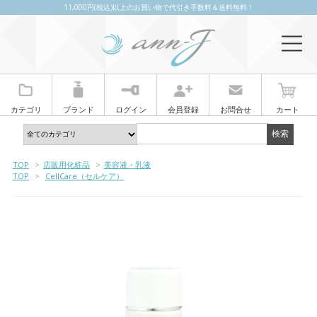
11,000円(税込)以上のお買い物で代引き手数料＆送料無料！
カテゴリ
ブランド
ログイン
会員登録
お問合せ
カート
TOP
>
店販用化粧品
>
美容液・乳液
TOP
>
CellCare（セルケア）