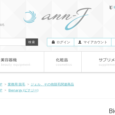
脱毛
ログイン
マイアカウント
OP
>
業務用 脱毛
>
ジェル、その他脱毛関連商品
OP
>
Bienargy (ビナジー)
B