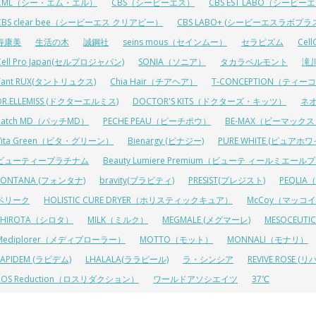
CML（シー・エム・エル）
CBS（シービーエス）
CBS EST LABO（シービ
CBS clear bee（シービーエス クリアビー）
CBS LABO+ (シービーエスラボプラ
寿康美
生活の木
誠鋼社
seins mous（セインムー）
セラピズム
Cel
Cell Pro Japan(セルプロジャパン)
SONIA（ソニア）
タカラベルモント
滝
Tant RUX(タントリュクス)
Chia Hair（チアヘア）
T-CONCEPTION（ティ
DR.ELLEMISS (ドクターエルミス)
DOCTOR'S KITS（ドクターズ・キッツ）
ネ
Patch MD（パッチMD）
PECHE PEAU（ピーチポウ）
BE-MAX（ビーマック
Vita Green（ビタ・グリーン）
Bienargy (ビナジー)
PURE WHITE (ピュアホワ
ビューティープラチナム
Beauty Lumiere Premium（ビューテ ィールミエー
FONTANA (フォンタナ)
bravity(ブラビティ)
PRESIST(プレジスト)
PEQLI
ベリーク
HOLISTIC CURE DRYER（ホリスティックキュア）
McCoy（マッコ
SHIROTA（シロタ）
MILK（ミルク）
MEGMALE (メグマーレ)
MESOCEU
Mediplorer（メディプローラー）
MOTTO（モット）
MONNALI（モナリ）
LAPIDEM (ラピデム)
LHALALA(ララピール)
ラ・シンシア
REVIVE ROSE
ROS Reduction（ロスリダクション）
ワールドアソシエイツ
37℃