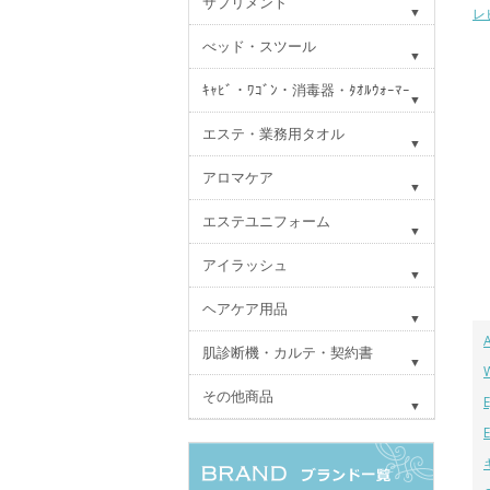
サプリメント
レ
べッド・スツール
ｷｬﾋﾞ・ﾜｺﾞﾝ・消毒器・ﾀｵﾙｳｫｰﾏｰ
エステ・業務用タオル
アロマケア
エステユニフォーム
アイラッシュ
ヘアケア用品
肌診断機・カルテ・契約書
その他商品