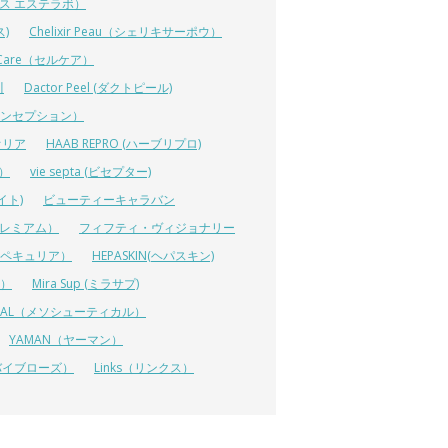
ーエス エステラボ）
ス)
Chelixir Peau（シェリキサーポウ）
lCare（セルケア）
川
Dactor Peel (ダクトピール)
ーコンセプション）
オリア
HAAB REPRO (ハーブリプロ)
ス）
vie septa (ビセプター)
イト)
ビューティーキャラバン
ルプレミアム）
フィフティ・ヴィジョナリー
A（ペキュリア）
HEPASKIN(ヘパスキン)
イ）
Mira Sup (ミラサプ)
TICAL（メソシューティカル）
YAMAN（ヤーマン）
 (リバイブローズ）
Links（リンクス）