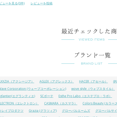
ビューを見る(0件)
レビューを投稿
AXXZIA（アクシージア）
AGLEX（アグレックス）
HACER（アセール）
伊
Wave Corporation (ウェーブコーポレーション)
wove style（ウォブスタイル）
Eglantier(エグランティエ)
SCボーテ
Esthe Pro Labo（エステプロ・ラボ）
ELECTRON（エレクトロン）
CASMARA（カスマラ）
Colors Beauty (カ
キレイプロダクツ
Grazia (グラツィア)
グローバルエームズ
グローバルサ