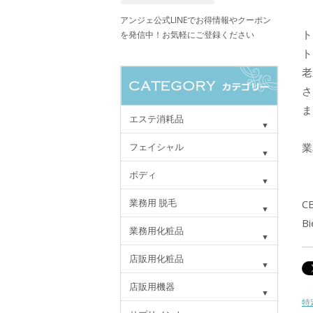
アンジェ公式LINEでお得情報やクーポン
ト
を発信中！お気軽にご登録ください
ト
老
さ
ま
エステ消耗品
フェイシャル
業
ボディ
業務用 脱毛
CB
B
業務用化粧品
店販用化粧品
店販用機器
特