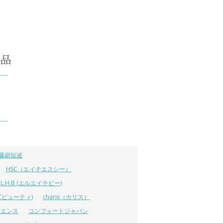
藤超短波
HSC（エイチエスシー）
L.H.B (エルエイチビー)
ラーズビューティ)
charis（カリス）
イエンス
コンフォートジャパン