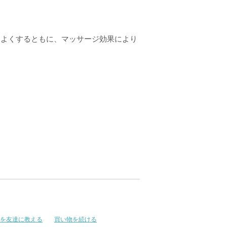
をよくするともに、マッサージ効果により
を友達に教える
買い物を続ける