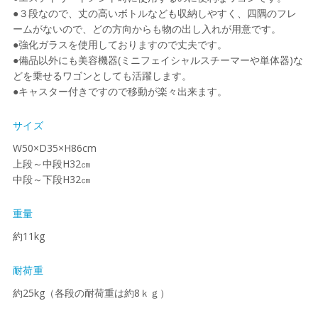
●３段なので、丈の高いボトルなども収納しやすく、四隅のフレ
ームがないので、どの方向からも物の出し入れが用意です。
●強化ガラスを使用しておりますので丈夫です。
●備品以外にも美容機器(ミニフェイシャルスチーマーや単体器)な
どを乗せるワゴンとしても活躍します。
●キャスター付きですので移動が楽々出来ます。
サイズ
W50×D35×H86cm
上段～中段H32㎝
中段～下段H32㎝
重量
約11kg
耐荷重
約25kg（各段の耐荷重は約8ｋｇ）