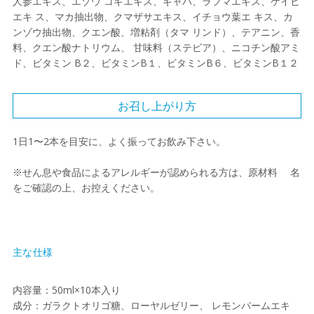
人参エキス、エゾウ コギエキス、ギャバ、ラフマエキス、ケイヒ
エキ ス、マカ抽出物、クマザサエキス、イチョウ葉エ キス、カ
ンゾウ抽出物、クエン酸、増粘剤（タマ リンド）、テアニン、香
料、クエン酸ナトリウム、 甘味料（ステビア）、ニコチン酸アミ
ド、ビタミン B２、ビタミンB１、ビタミンB６、ビタミンB１２
お召し上がり方
1日1〜2本を目安に、よく振ってお飲み下さい。
※せん息や食品によるアレルギーが認められる方は、原材料 名
をご確認の上、お控えください。
主な仕様
内容量：50ml×10本入り
成分：ガラクトオリゴ糖、ローヤルゼリー、 レモンバームエキ