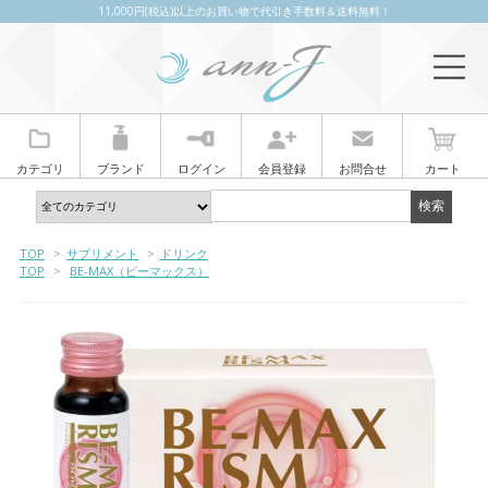
11,000円(税込)以上のお買い物で代引き手数料＆送料無料！
カテゴリ
ブランド
ログイン
会員登録
お問合せ
カート
TOP
>
サプリメント
>
ドリンク
TOP
>
BE-MAX（ビーマックス）