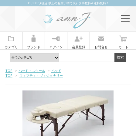
11,000円(税込)以上のお買い物で代引き手数料＆送料無料！
カテゴリ
ブランド
ログイン
会員登録
お問合せ
カート
TOP
>
べッド・スツール
>
ベッド
TOP
>
フィフティ・ヴィジョナリー