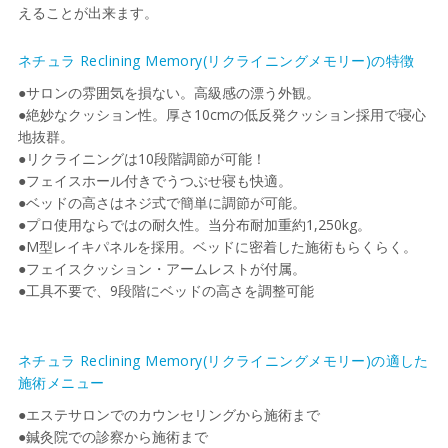
えることが出来ます。
ネチュラ Reclining Memory(リクライニングメモリー)の特徴
●サロンの雰囲気を損ない。高級感の漂う外観。
●絶妙なクッション性。厚さ10cmの低反発クッション採用で寝心
地抜群。
●リクライニングは10段階調節が可能！
●フェイスホール付きでうつぶせ寝も快適。
●ベッドの高さはネジ式で簡単に調節が可能。
●プロ使用ならではの耐久性。当分布耐加重約1,250kg。
●M型レイキパネルを採用。ベッドに密着した施術もらくらく。
●フェイスクッション・アームレストが付属。
●工具不要で、9段階にベッドの高さを調整可能
ネチュラ Reclining Memory(リクライニングメモリー)の適した
施術メニュー
●エステサロンでのカウンセリングから施術まで
●鍼灸院での診察から施術まで