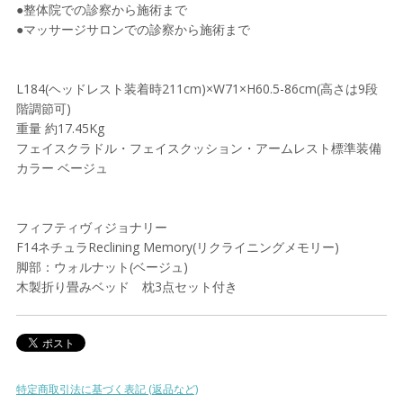
●整体院での診察から施術まで
●マッサージサロンでの診察から施術まで
L184(ヘッドレスト装着時211cm)×W71×H60.5-86cm(高さは9段
階調節可)
重量 約17.45Kg
フェイスクラドル・フェイスクッション・アームレスト標準装備
カラー ベージュ
フィフティヴィジョナリー
F14ネチュラReclining Memory(リクライニングメモリー)
脚部：ウォルナット(ベージュ)
木製折り畳みベッド 枕3点セット付き
特定商取引法に基づく表記 (返品など)