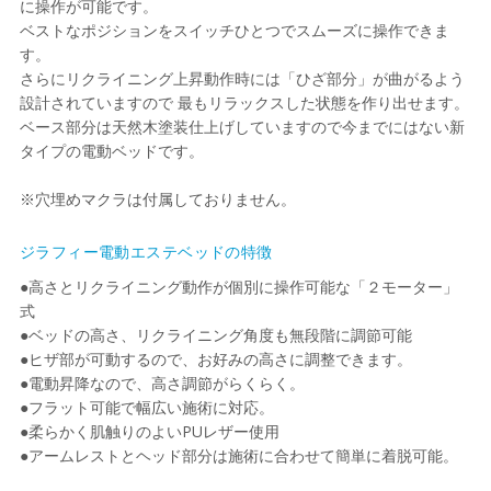
に操作が可能です。
ベストなポジションをスイッチひとつでスムーズに操作できま
す。
さらにリクライニング上昇動作時には「ひざ部分」が曲がるよう
設計されていますので 最もリラックスした状態を作り出せます。
ベース部分は天然木塗装仕上げしていますので今までにはない新
タイプの電動ベッドです。
※穴埋めマクラは付属しておりません。
ジラフィー電動エステベッドの特徴
●高さとリクライニング動作が個別に操作可能な「２モーター」
式
●ベッドの高さ、リクライニング角度も無段階に調節可能
●ヒザ部が可動するので、お好みの高さに調整できます。
●電動昇降なので、高さ調節がらくらく。
●フラット可能で幅広い施術に対応。
●柔らかく肌触りのよいPUレザー使用
●アームレストとヘッド部分は施術に合わせて簡単に着脱可能。