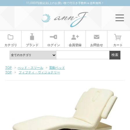
11,000円(税込)以上のお買い物で代引き手数料＆送料無料！
カテゴリ
ブランド
ログイン
会員登録
お問合せ
カート
TOP
>
べッド・スツール
>
電動ベッド
TOP
>
フィフティ・ヴィジョナリー