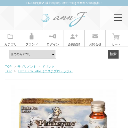
11,000円(税込)以上のお買い物で代引き手数料＆送料無料！
カテゴリ
ブランド
ログイン
会員登録
お問合せ
カート
TOP
>
サプリメント
>
ドリンク
TOP
>
Esthe Pro Labo（エステプロ・ラボ）