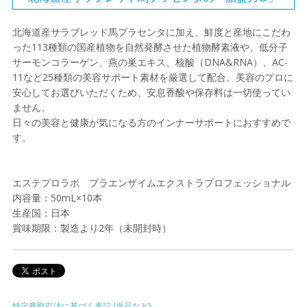
北海道産サラブレッド馬プラセンタに加え、鮮度と産地にこだわ
った113種類の国産植物を自然発酵させた植物酵素液や、低分子
サーモンコラーゲン、燕の巣エキス、核酸（DNA&RNA）、AC-
11など25種類の美容サポート素材を厳選して配合。美容のプロに
安心してお選びいただくため、安息香酸や保存料は一切使ってい
ません。
日々の美容と健康が気になる方のインナーサポートにおすすめで
す。
エステプロラボ プラエンザイムエクストラプロフェッショナル
内容量：50mL×10本
生産国：日本
賞味期限：製造より2年（未開封時）
特定商取引法に基づく表記 (返品など)