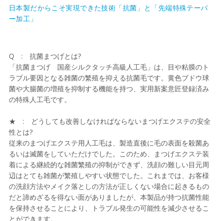
日本製だからこそ実現できた技術「抗菌」と「先端特殊テーパ
ー加工」
Q : 抗菌まつげとは?
「抗菌まつげ 国産シルクタッチ高級人工毛」は、目や粘膜のト
ラブル要因となる雑菌の繁殖を抑える抗菌毛です。黄色ブドウ球
菌や大腸菌の増殖を抑制する機能を持つ、実用新案意匠登録済み
の特殊人工毛です。
★ : どうしても改善しなければならないまつげエクステの安全
性とは?
従来のまつげエクステ用人工毛は、製造直後に毛の表面を殺菌あ
るいは滅菌をしていただけでした。このため、まつげエクステ装
着による継続的な雑菌繁殖の抑制ができず、洗顔の難しい目元周
辺はとても雑菌が繁殖しやすい状態でした。これまでは、お客様
の洗顔方法やメイク落としの方法が正しくない場合に起きるもの
だと諦めざるを得ない面がありましたが、本製品が持つ抗菌性能
を保持させることにより、トラブル発生の可能性を減少させるこ
とができます。