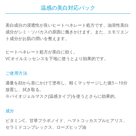
温感の美白対応パック
美白成分の浸透性が良いヒートぺネレート処方です。油溶性美白
成分がシミ・ソバカスの原因に働きかけます。また、エモリエン
ト成分がお肌の潤いを整えます。
ヒートぺネレート処方が美白に効く。
VCオイルエッセンスを下地に使うとより効果的です。
ご使用方法
適量を顔から首にかけて塗布し、軽くマッサージした後5～10分
放置し、拭き取る。
※バイオジェルマスク(温感タイプ)を使うとさらに効果的。
成分
ビタミンC、甘草フラボノイド、ヘマトコッカスブルヒアリス、
セラミドコンプレックス、ローズヒップ油