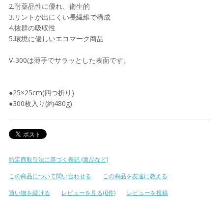
2.耐薬品性に優れ、衛生的
3.リントが出にくい長繊維で構成
4.抜群の吸収性
5.環境に優しいエコマーク商品
V-300は薄手でサラッとした表面です。
●25×25cm(四つ折り)
●300枚入り(約480g)
特定商取引法に基づく表記 (返品など)
この商品について問い合わせる
この商品を友達に教える
買い物を続ける
レビューを見る(0件)
レビューを投稿