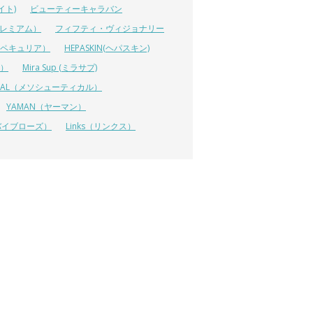
イト)
ビューティーキャラバン
ルプレミアム）
フィフティ・ヴィジョナリー
A（ペキュリア）
HEPASKIN(ヘパスキン)
イ）
Mira Sup (ミラサプ)
TICAL（メソシューティカル）
YAMAN（ヤーマン）
 (リバイブローズ）
Links（リンクス）