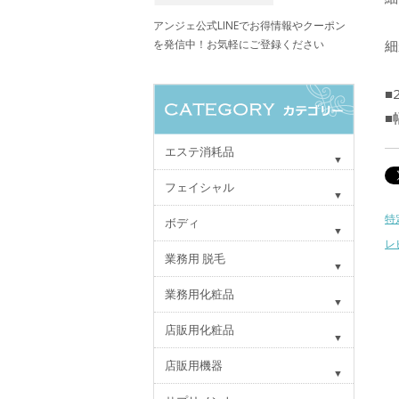
アンジェ公式LINEでお得情報やクーポン
を発信中！お気軽にご登録ください
細
■
■
エステ消耗品
フェイシャル
特
ボディ
レ
業務用 脱毛
業務用化粧品
店販用化粧品
店販用機器