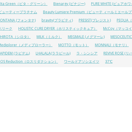
Vita Green（ビタ・グリーン）
Bienargy (ビナジー)
PURE WHITE (ピュアホワ
ビューティープラチナム
Beauty Lumiere Premium（ビューテ ィールミエー
FONTANA (フォンタナ)
bravity(ブラビティ)
PRESIST(プレジスト)
PEQLI
ベリーク
HOLISTIC CURE DRYER（ホリスティックキュア）
McCoy（マッコ
SHIROTA（シロタ）
MILK（ミルク）
MEGMALE (メグマーレ)
MESOCEU
Mediplorer（メディプローラー）
MOTTO（モット）
MONNALI（モナリ）
LAPIDEM (ラピデム)
LHALALA(ララピール)
ラ・シンシア
REVIVE ROSE
ROS Reduction（ロスリダクション）
ワールドアソシエイツ
37℃