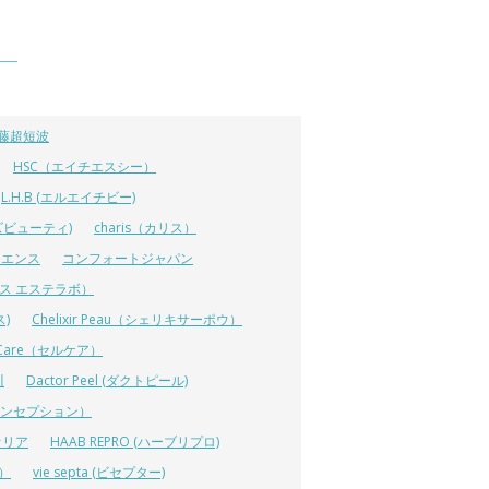
藤超短波
HSC（エイチエスシー）
L.H.B (エルエイチビー)
ラーズビューティ)
charis（カリス）
イエンス
コンフォートジャパン
ーエス エステラボ）
ス)
Chelixir Peau（シェリキサーポウ）
lCare（セルケア）
川
Dactor Peel (ダクトピール)
ーコンセプション）
オリア
HAAB REPRO (ハーブリプロ)
ス）
vie septa (ビセプター)