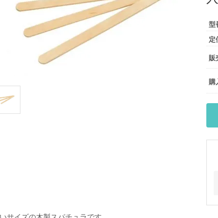
型
定
販
購
いサイズの木製スパチュラです。