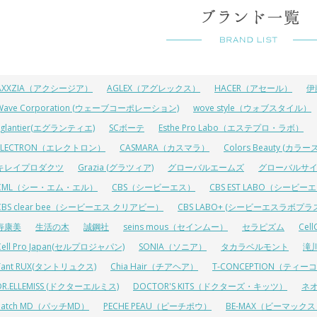
AXXZIA（アクシージア）
AGLEX（アグレックス）
HACER（アセール）
伊
Wave Corporation (ウェーブコーポレーション)
wove style（ウォブスタイル）
Eglantier(エグランティエ)
SCボーテ
Esthe Pro Labo（エステプロ・ラボ）
ELECTRON（エレクトロン）
CASMARA（カスマラ）
Colors Beauty (カ
キレイプロダクツ
Grazia (グラツィア)
グローバルエームズ
グローバルサ
CML（シー・エム・エル）
CBS（シービーエス）
CBS EST LABO（シービ
CBS clear bee（シービーエス クリアビー）
CBS LABO+ (シービーエスラボプラ
寿康美
生活の木
誠鋼社
seins mous（セインムー）
セラピズム
Cel
Cell Pro Japan(セルプロジャパン)
SONIA（ソニア）
タカラベルモント
滝
Tant RUX(タントリュクス)
Chia Hair（チアヘア）
T-CONCEPTION（ティ
DR.ELLEMISS (ドクターエルミス)
DOCTOR'S KITS（ドクターズ・キッツ）
ネ
Patch MD（パッチMD）
PECHE PEAU（ピーチポウ）
BE-MAX（ビーマック