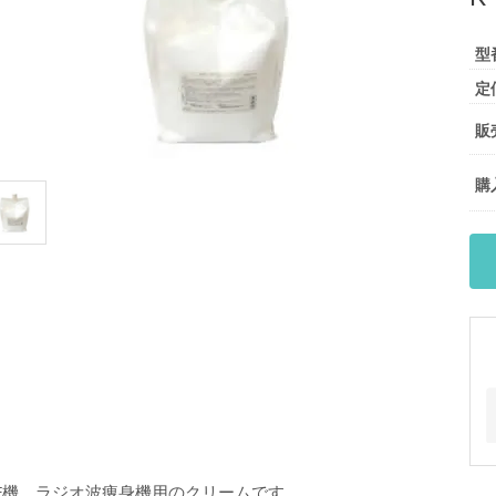
型
定
販
購
F機、ラジオ波痩身機用のクリームです。