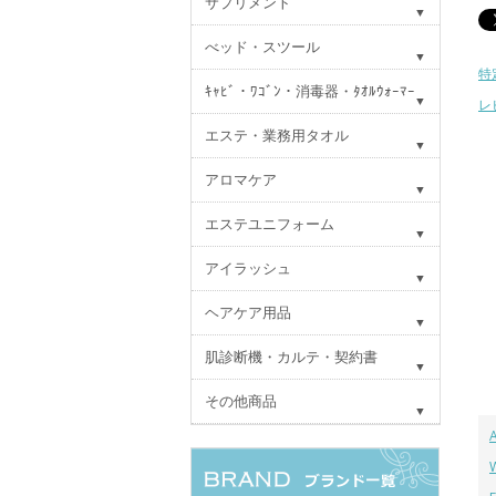
サプリメント
べッド・スツール
特
ｷｬﾋﾞ・ﾜｺﾞﾝ・消毒器・ﾀｵﾙｳｫｰﾏｰ
レ
エステ・業務用タオル
アロマケア
エステユニフォーム
アイラッシュ
ヘアケア用品
肌診断機・カルテ・契約書
その他商品