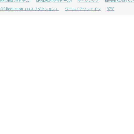
LAPIDEM (ラピデム)
LHALALA(ララピール)
ラ・シンシア
REVIVE ROSE
ROS Reduction（ロスリダクション）
ワールドアソシエイツ
37℃