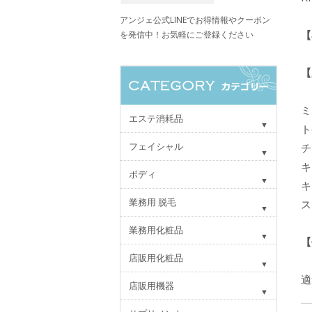
アンジェ公式LINEでお得情報やクーポン
【
を発信中！お気軽にご登録ください
【
ミ
エステ消耗品
ト
フェイシャル
チ
キ
ボディ
キ
業務用 脱毛
ス
業務用化粧品
【
店販用化粧品
適
店販用機器