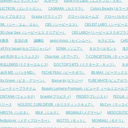
Eglantier(エグランティエ)
SCボーテ
Esthe Pro Labo（エステプロ・ラボ）
ELECTRON（エレクトロン）
CASMARA（カスマラ）
Colors Beauty (カ
キレイプロダクツ
Grazia (グラツィア)
グローバルエームズ
グローバルサ
CML（シー・エム・エル）
CBS（シービーエス）
CBS EST LABO（シービ
CBS clear bee（シービーエス クリアビー）
CBS LABO+ (シービーエスラボプラ
寿康美
生活の木
誠鋼社
seins mous（セインムー）
セラピズム
Cel
Cell Pro Japan(セルプロジャパン)
SONIA（ソニア）
タカラベルモント
滝
Tant RUX(タントリュクス)
Chia Hair（チアヘア）
T-CONCEPTION（ティ
DR.ELLEMISS (ドクターエルミス)
DOCTOR'S KITS（ドクターズ・キッツ）
ネ
Patch MD（パッチMD）
PECHE PEAU（ピーチポウ）
BE-MAX（ビーマック
Vita Green（ビタ・グリーン）
Bienargy (ビナジー)
PURE WHITE (ピュアホワ
ビューティープラチナム
Beauty Lumiere Premium（ビューテ ィールミエー
FONTANA (フォンタナ)
bravity(ブラビティ)
PRESIST(プレジスト)
PEQLI
ベリーク
HOLISTIC CURE DRYER（ホリスティックキュア）
McCoy（マッコ
SHIROTA（シロタ）
MILK（ミルク）
MEGMALE (メグマーレ)
MESOCEU
Mediplorer（メディプローラー）
MOTTO（モット）
MONNALI（モナリ）