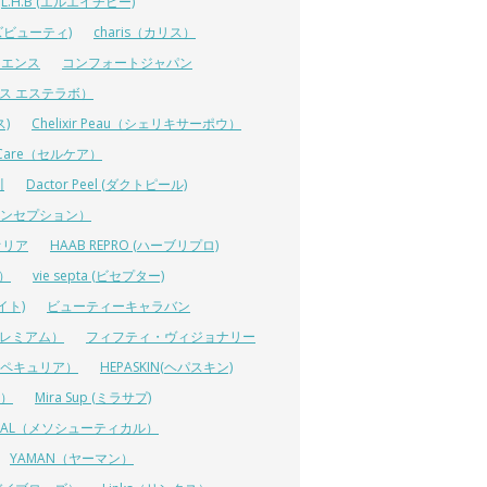
L.H.B (エルエイチビー)
ラーズビューティ)
charis（カリス）
イエンス
コンフォートジャパン
ーエス エステラボ）
ス)
Chelixir Peau（シェリキサーポウ）
lCare（セルケア）
川
Dactor Peel (ダクトピール)
ーコンセプション）
オリア
HAAB REPRO (ハーブリプロ)
ス）
vie septa (ビセプター)
イト)
ビューティーキャラバン
ルプレミアム）
フィフティ・ヴィジョナリー
A（ペキュリア）
HEPASKIN(ヘパスキン)
イ）
Mira Sup (ミラサプ)
TICAL（メソシューティカル）
YAMAN（ヤーマン）