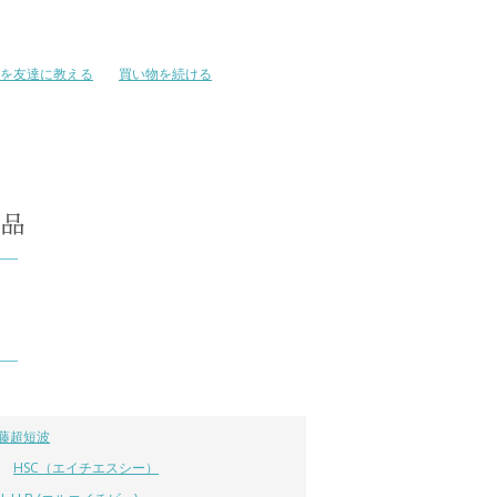
を友達に教える
買い物を続ける
藤超短波
HSC（エイチエスシー）