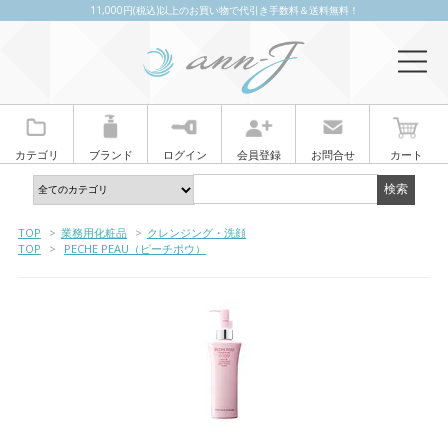
11,000円(税込)以上のお買い物で代引き手数料＆送料無料！
カテゴリ
ブランド
ログイン
会員登録
お問合せ
カート
TOP
>
業務用化粧品
>
クレンジング・洗顔
TOP
>
PECHE PEAU（ピーチポウ）