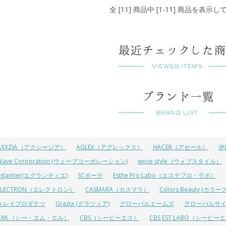
全 [11] 商品中 [1-11] 商品を表示
AXXZIA（アクシージア）
AGLEX（アグレックス）
HACER（アセール）
伊
Wave Corporation (ウェーブコーポレーション)
wove style（ウォブスタイル）
Eglantier(エグランティエ)
SCボーテ
Esthe Pro Labo（エステプロ・ラボ）
ELECTRON（エレクトロン）
CASMARA（カスマラ）
Colors Beauty (カ
キレイプロダクツ
Grazia (グラツィア)
グローバルエームズ
グローバルサ
CML（シー・エム・エル）
CBS（シービーエス）
CBS EST LABO（シービ