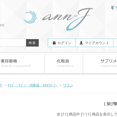
脱毛
ログイン
マイアカウント
OP
>
ｷｬﾋﾞ・ﾜｺﾞﾝ・消毒器・ﾀｵﾙｳｫｰﾏｰ
>
ワゴン
[ 並び
全 [11] 商品中 [1-11] 商品を表示