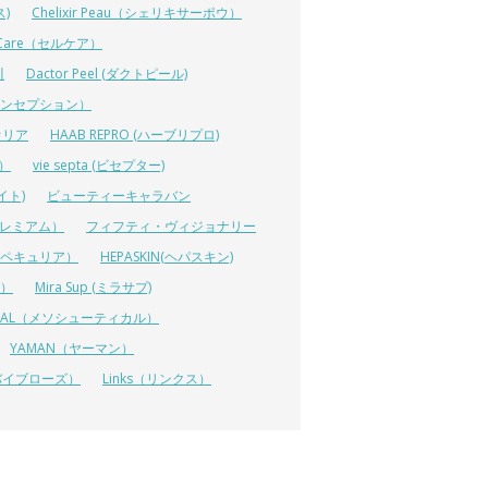
ス)
Chelixir Peau（シェリキサーポウ）
lCare（セルケア）
川
Dactor Peel (ダクトピール)
ーコンセプション）
オリア
HAAB REPRO (ハーブリプロ)
ス）
vie septa (ビセプター)
イト)
ビューティーキャラバン
ルプレミアム）
フィフティ・ヴィジョナリー
A（ペキュリア）
HEPASKIN(ヘパスキン)
イ）
Mira Sup (ミラサプ)
TICAL（メソシューティカル）
YAMAN（ヤーマン）
 (リバイブローズ）
Links（リンクス）