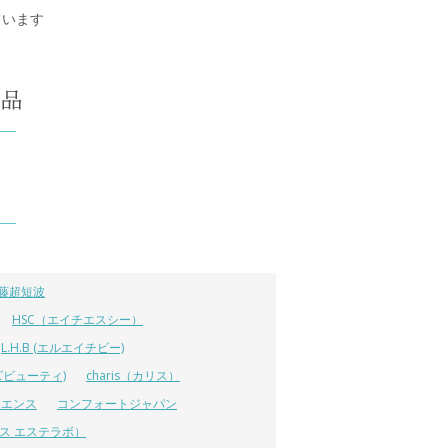
しています
藤超短波
HSC（エイチエスシー）
L.H.B (エルエイチビー)
ラーズビューティ)
charis（カリス）
イエンス
コンフォートジャパン
ーエス エステラボ）