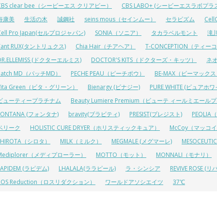
CBS clear bee（シービーエス クリアビー）
CBS LABO+ (シービーエスラボプラ
寿康美
生活の木
誠鋼社
seins mous（セインムー）
セラピズム
Cel
Cell Pro Japan(セルプロジャパン)
SONIA（ソニア）
タカラベルモント
滝
Tant RUX(タントリュクス)
Chia Hair（チアヘア）
T-CONCEPTION（ティ
DR.ELLEMISS (ドクターエルミス)
DOCTOR'S KITS（ドクターズ・キッツ）
ネ
Patch MD（パッチMD）
PECHE PEAU（ピーチポウ）
BE-MAX（ビーマック
Vita Green（ビタ・グリーン）
Bienargy (ビナジー)
PURE WHITE (ピュアホワ
ビューティープラチナム
Beauty Lumiere Premium（ビューテ ィールミエー
FONTANA (フォンタナ)
bravity(ブラビティ)
PRESIST(プレジスト)
PEQLI
ベリーク
HOLISTIC CURE DRYER（ホリスティックキュア）
McCoy（マッコ
SHIROTA（シロタ）
MILK（ミルク）
MEGMALE (メグマーレ)
MESOCEU
Mediplorer（メディプローラー）
MOTTO（モット）
MONNALI（モナリ）
LAPIDEM (ラピデム)
LHALALA(ララピール)
ラ・シンシア
REVIVE ROSE
ROS Reduction（ロスリダクション）
ワールドアソシエイツ
37℃