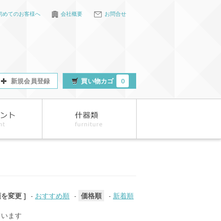
初めてのお客様へ
会社概要
お問合せ
新規会員登録
買い物カゴ
0
順を変更 ]
-
おすすめ順
-
価格順
-
新着順
しています