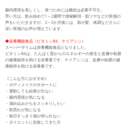
腸内環境を美しくし、保つためには継続は必要不可欠。
早い方は、飲み始めて1～2週間で便秘解消・肌ツヤなどの実感の
声をいただきますが、2～3か月後には、肌や髪、体調などさらに
深い実感のお声が増えています。
◆栄養機能食品（ビタミンB6、ナイアシン）
スーパーザイムは栄養機能食品となりました。
ビタミンB6は、たんぱく質からのエネルギーの産生と皮膚や粘膜
の健康維持を助ける栄養素です。ナイアシンは、皮膚や粘膜の健
康維持を助ける栄養素です。
《こんな方におすすめ》
・ボディメイクのサポートに
・運動しても結果が出ない
・腸内環境が気になる
・溜め込みがちをスッキリしたい
・肌荒れが気になる
・毎日すっきり感が得られない
・ダイエットに失敗してきた方