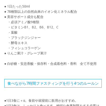
● 1日たった50ml
● 78種類以上の自然由来のイオン化ミネラル配合
● 美容サポート成分も配合
・必須アミノ酸9種類
・ビタミンB1、B2、B6、B12、C
・葉酸
・ブラックジンジャー
・酵母エキス
・フィシュコラーゲン
● りんご果汁・グレープ果汁
● 白砂糖・安息香酸・保存料・合成着色料・香料 全て不使用
食べながら7時間ファスティングを行う4つのルールン
●1日3食に＋α。食前や就寝前に飲用がおすすめ。
●1日3食は、しっかりと食べます。極端な食事制限をする必要は