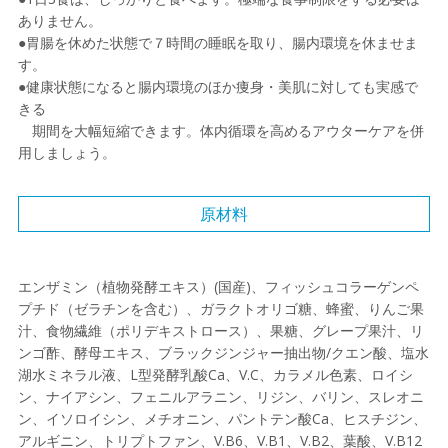
ありません。
●胃腸を休めた状態で７時間の睡眠を取り、腸内環境を休ませま
す。
●健康状態になると腸内環境のほか痩身・美肌に対しても実感で
きる
期間を大幅短縮できます。体内循環を高めるアウターケアを併
用しましょう。
原材料
エンザミン（植物発酵エキス）(国産)、フィッシュコラーゲンペ
プチド（ゼラチンを含む）、ガラクトオリゴ糖、蜂蜜、りんご果
汁、食物繊維（ポリデキストロース）、果糖、グレープ果汁、リ
ンゴ酢、酵母エキス、ブラックジンジャー抽出物/クエン酸、塩水
湖水ミネラル液、L型発酵乳酸Ca、V.C、カラメル色素、ロイシ
ン、ナイアシン、フェニルアラニン、リジン、バリン、スレオニ
ン、イソロイシン、メチオニン、パントテン酸Ca、ヒスチジン、
アルギニン、トリプトファン、V.B6、V.B1、V.B2、葉酸、V.B12