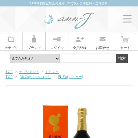
11,000円(税込)以上のお買い物で代引き手数料＆送料無料！
カテゴリ
ブランド
ログイン
会員登録
お問合せ
カート
TOP
>
サプリメント
>
ドリンク
TOP
>
McCoy（マッコイ）
>
ENEW(エニュー)