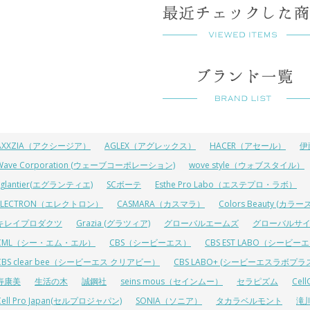
AXXZIA（アクシージア）
AGLEX（アグレックス）
HACER（アセール）
伊
Wave Corporation (ウェーブコーポレーション)
wove style（ウォブスタイル）
Eglantier(エグランティエ)
SCボーテ
Esthe Pro Labo（エステプロ・ラボ）
ELECTRON（エレクトロン）
CASMARA（カスマラ）
Colors Beauty (カ
キレイプロダクツ
Grazia (グラツィア)
グローバルエームズ
グローバルサ
CML（シー・エム・エル）
CBS（シービーエス）
CBS EST LABO（シービ
CBS clear bee（シービーエス クリアビー）
CBS LABO+ (シービーエスラボプラ
寿康美
生活の木
誠鋼社
seins mous（セインムー）
セラピズム
Cel
Cell Pro Japan(セルプロジャパン)
SONIA（ソニア）
タカラベルモント
滝