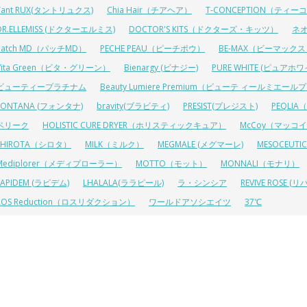
Tant RUX(タントリュクス)
Chia Hair（チアヘア）
T-CONCEPTION（ティ
DR.ELLEMISS (ドクターエルミス)
DOCTOR'S KITS（ドクターズ・キッツ）
ネ
Patch MD（パッチMD）
PECHE PEAU（ピーチポウ）
BE-MAX（ビーマック
Vita Green（ビタ・グリーン）
Bienargy (ビナジー)
PURE WHITE (ピュアホワ
ビューティープラチナム
Beauty Lumiere Premium（ビューテ ィールミエー
FONTANA (フォンタナ)
bravity(ブラビティ)
PRESIST(プレジスト)
PEQLI
ベリーク
HOLISTIC CURE DRYER（ホリスティックキュア）
McCoy（マッコ
SHIROTA（シロタ）
MILK（ミルク）
MEGMALE (メグマーレ)
MESOCEU
Mediplorer（メディプローラー）
MOTTO（モット）
MONNALI（モナリ）
LAPIDEM (ラピデム)
LHALALA(ララピール)
ラ・シンシア
REVIVE ROSE
ROS Reduction（ロスリダクション）
ワールドアソシエイツ
37℃