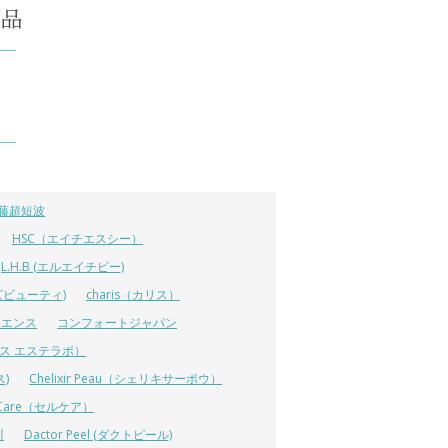
藤超短波
HSC（エイチエスシー）
L.H.B (エルエイチビー)
ラーズビューティ)
charis（カリス）
イエンス
コンフォートジャパン
ーエス エステラボ）
ス)
Chelixir Peau（シェリキサーポウ）
lCare（セルケア）
川
Dactor Peel (ダクトピール)