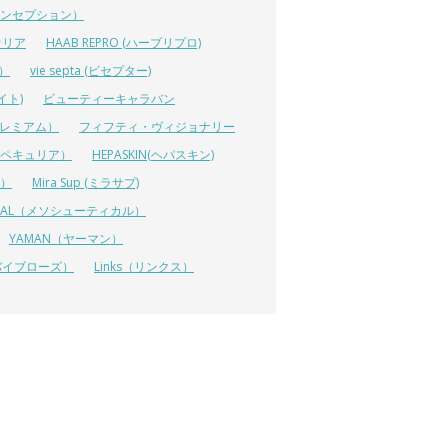
ーコンセプション）
オリア
HAAB REPRO (ハーブリプロ)
ス）
vie septa (ビセプター)
イト)
ビューティーキャラバン
ルプレミアム）
フィフティ・ヴィジョナリー
A（ペキュリア）
HEPASKIN(ヘパスキン)
イ）
Mira Sup (ミラサプ)
TICAL（メソシューティカル）
YAMAN（ヤーマン）
 (リバイブローズ）
Links（リンクス）