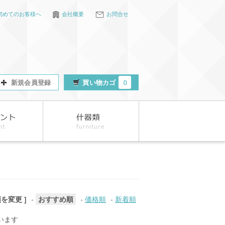
初めてのお客様へ
会社概要
お問合せ
新規会員登録
買い物カゴ
0
順を変更 ]
-
おすすめ順
-
価格順
-
新着順
ています