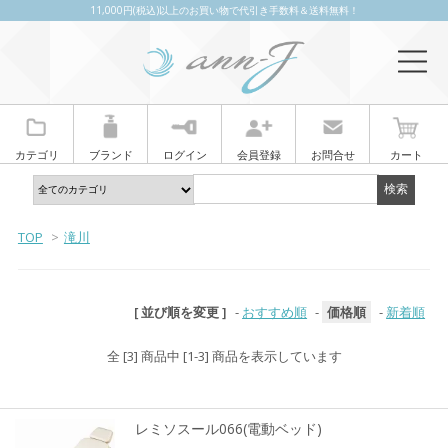
11,000円(税込)以上のお買い物で代引き手数料＆送料無料！
カテゴリ
ブランド
ログイン
会員登録
お問合せ
カート
TOP
>
滝川
[ 並び順を変更 ]
-
おすすめ順
-
価格順
-
新着順
全 [3] 商品中 [1-3] 商品を表示しています
レミソスール066(電動ベッド)