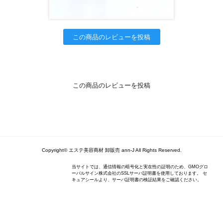
この商品のレビューを投稿
この商品のレビューを投稿
Copyright© エステ美容商材 卸販売 ann-J All Rights Reserved.
当サイトでは、通信情報の暗号化と実在性の証明のため、GMOグロ
ーバルサイン株式会社のSSLサーバ証明書を使用しております。 セ
キュアシールより、サーバ証明書の検証結果をご確認ください。