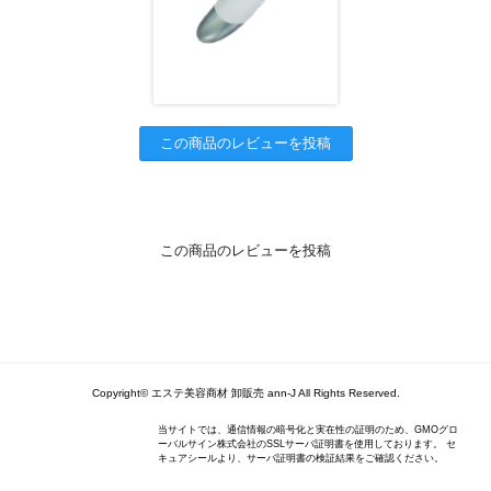
この商品のレビューを投稿
この商品のレビューを投稿
Copyright© エステ美容商材 卸販売 ann-J All Rights Reserved.
当サイトでは、通信情報の暗号化と実在性の証明のため、GMOグロ
ーバルサイン株式会社のSSLサーバ証明書を使用しております。 セ
キュアシールより、サーバ証明書の検証結果をご確認ください。