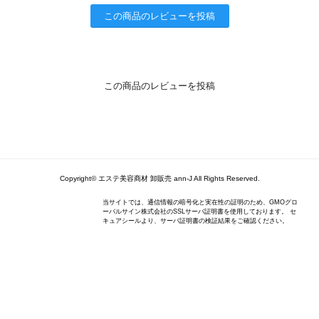
この商品のレビューを投稿
この商品のレビューを投稿
Copyright© エステ美容商材 卸販売 ann-J All Rights Reserved.
当サイトでは、通信情報の暗号化と実在性の証明のため、GMOグロ
ーバルサイン株式会社のSSLサーバ証明書を使用しております。 セ
キュアシールより、サーバ証明書の検証結果をご確認ください。