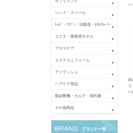
サプリメント
パ
べッド・スツール
ｷｬﾋﾞ・ﾜｺﾞﾝ・消毒器・ﾀｵﾙｳｫｰﾏｰ
エステ・業務用タオル
アロマケア
エステユニフォーム
アイラッシュ
B
ヘアケア用品
ラ
1.
肌診断機・カルテ・契約書
その他商品