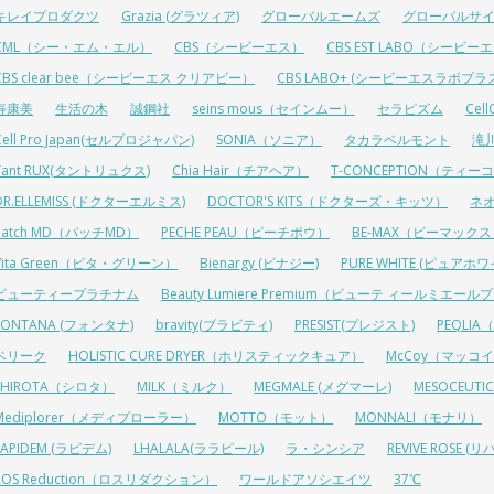
キレイプロダクツ
Grazia (グラツィア)
グローバルエームズ
グローバルサ
CML（シー・エム・エル）
CBS（シービーエス）
CBS EST LABO（シービ
CBS clear bee（シービーエス クリアビー）
CBS LABO+ (シービーエスラボプラ
寿康美
生活の木
誠鋼社
seins mous（セインムー）
セラピズム
Cel
Cell Pro Japan(セルプロジャパン)
SONIA（ソニア）
タカラベルモント
滝
Tant RUX(タントリュクス)
Chia Hair（チアヘア）
T-CONCEPTION（ティ
DR.ELLEMISS (ドクターエルミス)
DOCTOR'S KITS（ドクターズ・キッツ）
ネ
Patch MD（パッチMD）
PECHE PEAU（ピーチポウ）
BE-MAX（ビーマック
Vita Green（ビタ・グリーン）
Bienargy (ビナジー)
PURE WHITE (ピュアホワ
ビューティープラチナム
Beauty Lumiere Premium（ビューテ ィールミエー
FONTANA (フォンタナ)
bravity(ブラビティ)
PRESIST(プレジスト)
PEQLI
ベリーク
HOLISTIC CURE DRYER（ホリスティックキュア）
McCoy（マッコ
SHIROTA（シロタ）
MILK（ミルク）
MEGMALE (メグマーレ)
MESOCEU
Mediplorer（メディプローラー）
MOTTO（モット）
MONNALI（モナリ）
LAPIDEM (ラピデム)
LHALALA(ララピール)
ラ・シンシア
REVIVE ROSE
ROS Reduction（ロスリダクション）
ワールドアソシエイツ
37℃