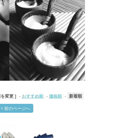
順を変更 ]
-
おすすめ順
-
価格順
-
新着順
< 前のページへ