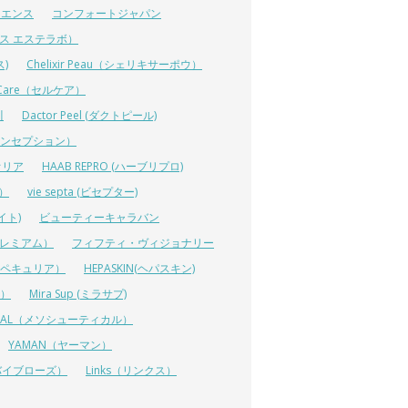
イエンス
コンフォートジャパン
ーエス エステラボ）
ス)
Chelixir Peau（シェリキサーポウ）
lCare（セルケア）
川
Dactor Peel (ダクトピール)
ーコンセプション）
オリア
HAAB REPRO (ハーブリプロ)
ス）
vie septa (ビセプター)
イト)
ビューティーキャラバン
ルプレミアム）
フィフティ・ヴィジョナリー
A（ペキュリア）
HEPASKIN(ヘパスキン)
イ）
Mira Sup (ミラサプ)
TICAL（メソシューティカル）
YAMAN（ヤーマン）
 (リバイブローズ）
Links（リンクス）