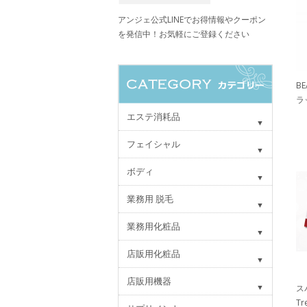
アンジェ公式LINEでお得情報やクーポン
を発信中！お気軽にご登録ください
B
ラ
エステ消耗品
フェイシャル
ボディ
業務用 脱毛
業務用化粧品
店販用化粧品
店販用機器
ス
Tr