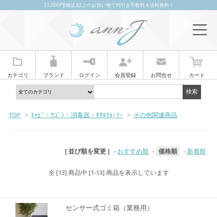
11,000円(税込)以上のお買い物で代引き手数料＆送料無料！
カテゴリ
ブランド
ログイン
会員登録
お問合せ
カート
TOP
>
ｷｬﾋﾞ・ﾜｺﾞﾝ・消毒器・ﾀｵﾙｳｫｰﾏｰ
>
その他関連商品
[ 並び順を変更 ]
-
おすすめ順
-
価格順
-
新着順
全 [13] 商品中 [1-13] 商品を表示しています
センサー式ゴミ箱（業務用）