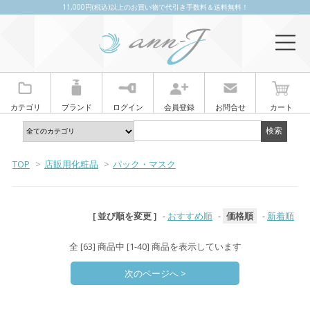
11,000円(税込)以上のお買い物で代引き手数料＆送料無料！
カテゴリ
ブランド
ログイン
会員登録
お問合せ
カート
TOP
>
店販用化粧品
>
パック・マスク
[ 並び順を変更 ]
-
おすすめ順
-
価格順
-
新着順
全 [63] 商品中 [1-40] 商品を表示しています
次のページへ >